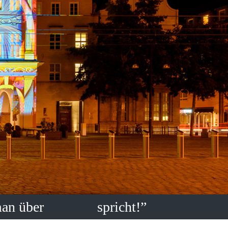
man über
spricht!”